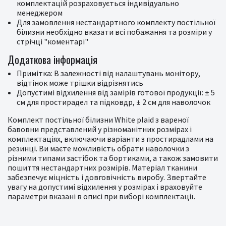
комплектацій розраховується індивідуально
менеджером
Для замовлення нестандартного комплекту постільної
білизни необхідно вказати всі побажання та розміри у
стрічці "коментарі"
Додаткова інформація
Примітка: В залежності від налаштувань монітору,
відтінок може трішки відрізнятись
Допустимі відхилення від замірів готової продукції: ± 5
см для простирадел та підковдр, ± 2 см для наволочок
Комплект постільної білизни White plaid з вареної
бавовни представлений у різноманітних розмірах і
комплектаціях, включаючи варіанти з простирадлами на
резинці. Ви маєте можливість обрати наволочки з
різними типами застібок та бортиками, а також замовити
пошиття нестандартних розмірів. Матеріал тканини
забезпечує міцність і довговічність виробу. Звертайте
увагу на допустимі відхилення у розмірах і враховуйте
параметри вказані в описі при виборі комплектації.