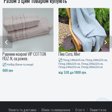
Разом з цим товаром купують
Рушники махрові VIP COTTON
Піке Сота, Мінт
FILIZ-N, св.рожев.
Плед 140x220 см, Плед 160x220 см,
Плед 180x220 см, Плед 200x220 см,
Набір (баня та лице)
Плед 240x220 см, Плед 260x220 см
660 грн
від 530 до 1800 грн.
Оплата та доставка
Обмін та повернення
Статті
Пошиття на