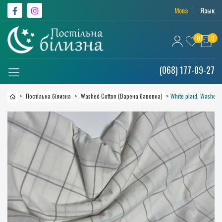
Мова
Язык
0
0
(068) 177-09-27
>
Постільна білизна
>
Washed Cotton (Варена бавовна)
>
White plaid, Washed 