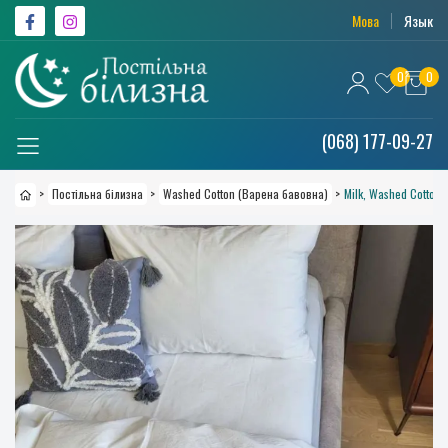
Мова
Язык
0
0
(068) 177-09-27
>
Постільна білизна
>
Washed Cotton (Варена бавовна)
>
Milk, Washed Cotton 