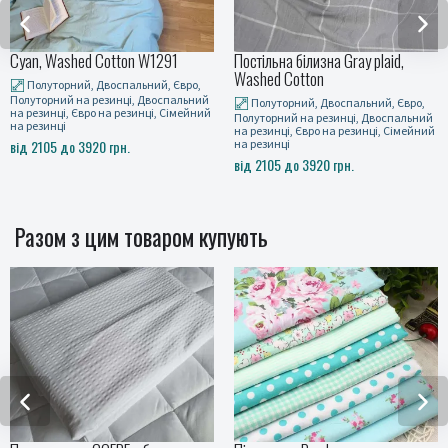
on W1291
Постільна білизна Gray plaid,
Lines, Washed Cott
Washed Cotton
альний, Євро,
Полуторний, Двосп
і, Двоспальний
Полуторний на резинц
Полуторний, Двоспальний, Євро,
езинці, Сімейний
на резинці, Євро на р
Полуторний на резинці, Двоспальний
на резинці
на резинці, Євро на резинці, Сімейний
.
на резинці
від 2105 до 3920 грн
від 2105 до 3920 грн.
Разом з цим товаром купують