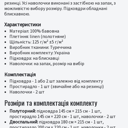
резинці. Усі наволочки виконані з застібкою на запах, з
можливістю вибору розміру. Підковдри обладнані
блискавкою.
Характеристики
Матеріал: 100% бавовна
Плетіння: linen (полотняне)
Щільність: 125 г/м² ±5 г/м²
Виробник тканини: Туреччина
Виробник комплекту: Україна
Підковдра: на блискавці
Наволочки: на запах, розмір на вибір
Комплектація
Підковдра - 1 або 2 шт залежно від комплекту
Простирадло - 1 шт (звичайне або на резинці)
Наволочки - 2 шт
Розміри та комплектація комплекту
Полуторний:
підковдра 145 см × 215 см - 1 шт,
простирадло 145 см × 220 см - 1 шт, наволочки - 2 шт
Двоспальний:
підковдра 180 см × 215 см - 1 шт,
простирадло 200 см × 220 см - 1 шт, наволочки - 2 шт