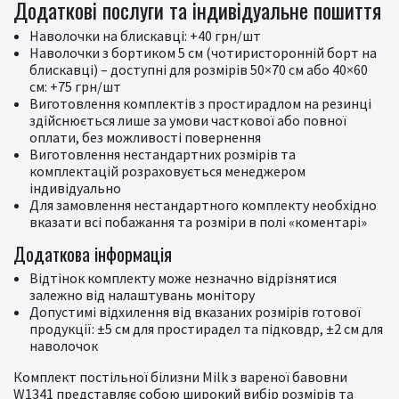
Додаткові послуги та індивідуальне пошиття
Наволочки на блискавці: +40 грн/шт
Наволочки з бортиком 5 см (чотиристоронній борт на
блискавці) – доступні для розмірів 50×70 см або 40×60
см: +75 грн/шт
Виготовлення комплектів з простирадлом на резинці
здійснюється лише за умови часткової або повної
оплати, без можливості повернення
Виготовлення нестандартних розмірів та
комплектацій розраховується менеджером
індивідуально
Для замовлення нестандартного комплекту необхідно
вказати всі побажання та розміри в полі «коментарі»
Додаткова інформація
Відтінок комплекту може незначно відрізнятися
залежно від налаштувань монітору
Допустимі відхилення від вказаних розмірів готової
продукції: ±5 см для простирадел та підковдр, ±2 см для
наволочок
Комплект постільної білизни Milk з вареної бавовни
W1341 представляє собою широкий вибір розмірів та