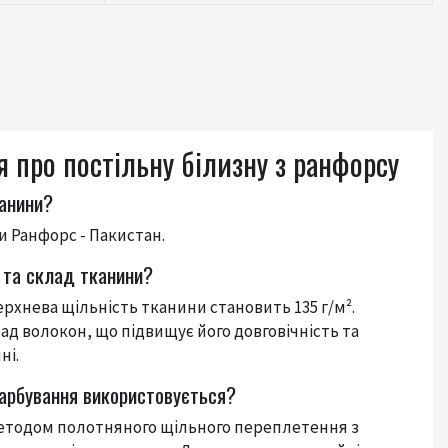
 про постільну білизну з ранфорсу
канини?
 Ранфорс - Пакистан.
 та склад тканини?
хнева щільність тканини становить 135 г/м².
ад волокон, що підвищує його довговічність та
ні.
фарбування використовується?
етодом полотняного щільного переплетення з