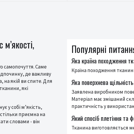
 м’якості,
Популярні питання
Яка країна походження т
го самопочуття. Саме
Країна походження тканини
ідпочинку, де важливу
Яка поверхнева щільність
, на якій ви спите. Для
тканини, які
Заявлена виробником повер
Матеріал має змішаний скл
практичність у використан
ує у собі м’якість,
астільки приємна на
Який спосіб плетіння та 
ати словами - він
Тканина виготовляється м