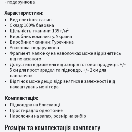
- подарункова.
Характеристики:
Вид плетіння: сатин
Склад: 100% бавовна
Щільність тканини: 135 г/м²
Виробник комплекту: Україна
Виробник тканини: Туреччина
Упаковка: подарункова
Фрагмент малюнку на наволочках може відрізнятись
від показаного
Допустимі відхилення від замірів готової продукції: +/-
5 см для простирадел та підковдр, +/- 2 см для
наволочок
Відтінок може дещо відрізнятися в залежності від
налаштувань монітора
Комплектація:
Підковдра на блискавці
Простирадло однотонне
Наволочки на запах, розмір на вибір
Розміри та комплектація комплекту