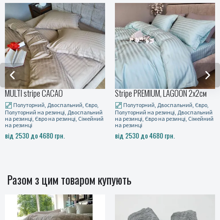
ACAO
Stripe PREMIUM, LAGOON 2x2см
Постільна білиз
RIPE OLIVE
воспальний, Євро,
Полуторний, Двоспальний, Євро,
зинці, Двоспальний
Полуторний на резинці, Двоспальний
Полуторний, Д
на резинці, Сімейний
на резинці, Євро на резинці, Сімейний
Полуторний на ре
на резинці
на резинці, Євро 
 грн.
від 2530 до 4680 грн.
на резинці
від 2530 до 4680
Разом з цим товаром купують