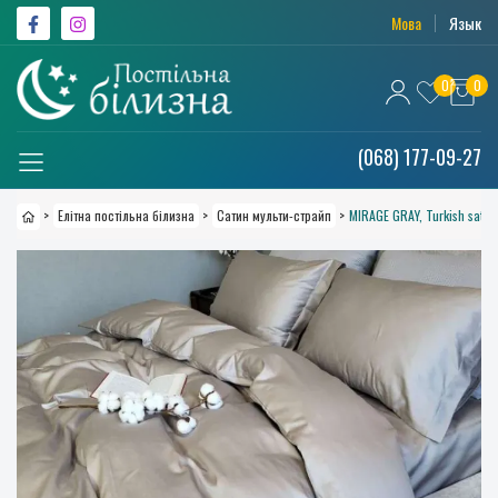
Мова
Язык
0
0
(068) 177-09-27
>
Елітна постільна білизна
>
Сатин мульти-страйп
>
MIRAGE GRAY, Turkish satin