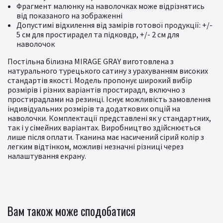
Фрагмент малюнку на наволочках може відрізнятись
від показаного на зображенні
Допустимі відхилення від замірів готової продукції: +/-
5 см для простирадел та підковдр, +/- 2 см для
наволочок
Постільна білизна MIRAGE GRAY виготовлена з
натурального турецького сатину з урахуванням високих
стандартів якості. Модель пропонує широкий вибір
розмірів і різних варіантів простирадл, включно з
простирадлами на резинці. Існує можливість замовлення
індивідуальних розмірів та додаткових опцій на
наволочки. Комплектації представлені як у стандартних,
так і у сімейних варіантах. Виробництво здійснюється
лише після оплати. Тканина має насичений сірий колір з
легким відтінком, можливі незначні різниці через
налаштування екрану.
Вам також може сподобатися