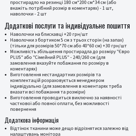
простирадло на резинці 180 см*200 см*34 см (або
вкажіть потрібний розмір в коментарях) - 1 шт,
наволочки - 2 шт
Додаткові послуги та індивідуальне пошиття
Наволочки на блискавці +20 грн/шт
Наволочки з бортиком 5 см з трьох сторін (на запах)
(тільки для розмірів 50*70 см або 40*60 см) +30 грн/шт
Можливість збільшення простирадла до розміру "Євро
PLUS" або "Сімейний PLUS" - 240/260 см (для
замовлення вказуйте побажання по розміру в
коментарях)
Виготовлення нестандартних розмірів та
комплектацій розраховується менеджером
індивідуально (для замовлення в коментарях треба
вказати всі побажання та розміри)
Виготовлення проводиться виключно за наявності
часткової або повної оплати, без можливості
повернення
Додаткова інформація
Відтінок тканини може дещо відрізнятися залежно від
налаштувань монітора