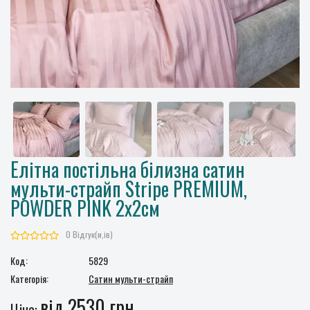
Елітна постільна білизна сатин
мульти-страйп Stripe PREMIUM,
POWDER PINK 2x2см
0 Відгук(и,ів)
Код:
5829
Категорія:
Сатин мульти-страйп
від 2530 грн.
Ціна: