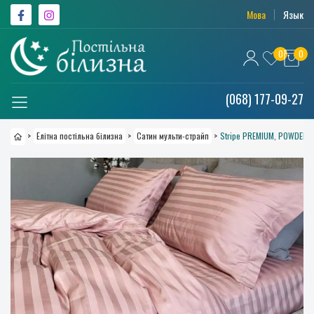
Мова
Язык
0
0
(068) 177-09-27
>
Елітна постільна білизна
>
Сатин мульти-страйп
>
Stripe PREMIUM, POWDER 