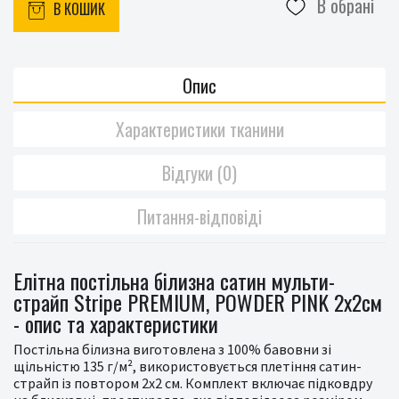
В обрані
В КОШИК
Опис
Характеристики тканини
Відгуки (0)
Питання-відповіді
Елітна постільна білизна сатин мульти-
страйп Stripe PREMIUM, POWDER PINK 2x2см
- опис та характеристики
Постільна білизна виготовлена з 100% бавовни зі
щільністю 135 г/м², використовується плетіння сатин-
страйп із повтором 2x2 см. Комплект включає підковдру