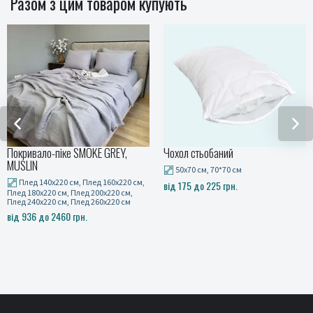
Разом з цим товаром купують
Чохол стьобаний
Рушники махрові RUBY BAMBOO,
персиковий
50x70 см, 70*70 см
Набір (баня та лице)
від 175 до 225 грн.
780 грн