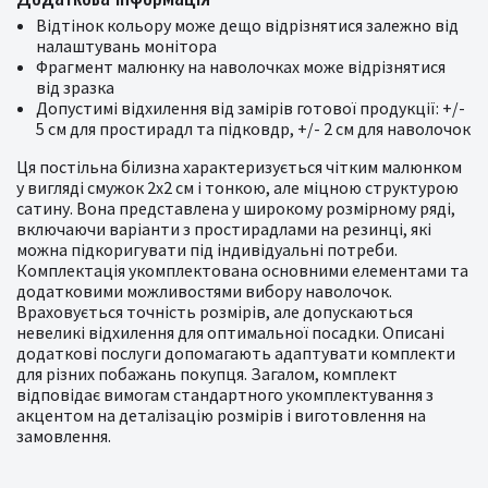
Відтінок кольору може дещо відрізнятися залежно від
налаштувань монітора
Фрагмент малюнку на наволочках може відрізнятися
від зразка
Допустимі відхилення від замірів готової продукції: +/-
5 см для простирадл та підковдр, +/- 2 см для наволочок
Ця постільна білизна характеризується чітким малюнком
у вигляді смужок 2x2 см і тонкою, але міцною структурою
сатину. Вона представлена у широкому розмірному ряді,
включаючи варіанти з простирадлами на резинці, які
можна підкоригувати під індивідуальні потреби.
Комплектація укомплектована основними елементами та
додатковими можливостями вибору наволочок.
Враховується точність розмірів, але допускаються
невеликі відхилення для оптимальної посадки. Описані
додаткові послуги допомагають адаптувати комплекти
для різних побажань покупця. Загалом, комплект
відповідає вимогам стандартного укомплектування з
акцентом на деталізацію розмірів і виготовлення на
замовлення.