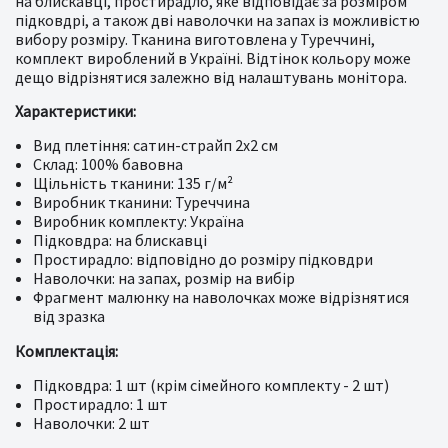
на блискавці, простирадло, яке відповідає за розміром
підковдрі, а також дві наволочки на запах із можливістю
вибору розміру. Тканина виготовлена у Туреччині,
комплект вироблений в Україні. Відтінок кольору може
дещо відрізнятися залежно від налаштувань монітора.
Характеристики:
Вид плетіння: сатин-страйп 2x2 см
Склад: 100% бавовна
Щільність тканини: 135 г/м²
Виробник тканини: Туреччина
Виробник комплекту: Україна
Підковдра: на блискавці
Простирадло: відповідно до розміру підковдри
Наволочки: на запах, розмір на вибір
Фрагмент малюнку на наволочках може відрізнятися
від зразка
Комплектація:
Підковдра: 1 шт (крім сімейного комплекту - 2 шт)
Простирадло: 1 шт
Наволочки: 2 шт