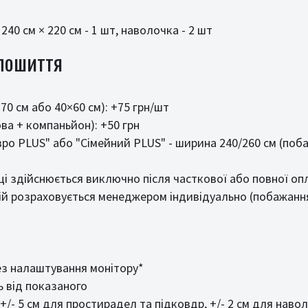
240 см × 220 см - 1 шт, наволочка - 2 шт
 пошиття
70 см або 40×60 см): +75 грн/шт
ва + компаньйон): +50 грн
ро PLUS" або "Сімейний PLUS" - ширина 240/260 см (поба
і здійснюється виключно після часткової або повної оп
ій розраховується менеджером індивідуально (побажанн
ез налаштування монітору*
 від показаного
 +/- 5 см для простирадел та підковдр, +/- 2 см для наво