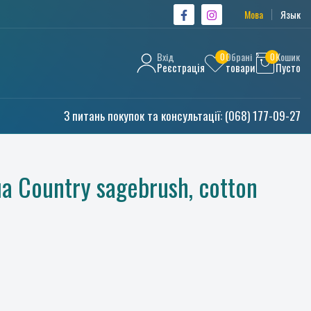
Мова
Язык
Вхід
Обрані
Кошик
0
0
Реєстрація
товари
Пусто
З питань покупок та консультації:
(068) 177-09-27
а Country sagebrush, cotton