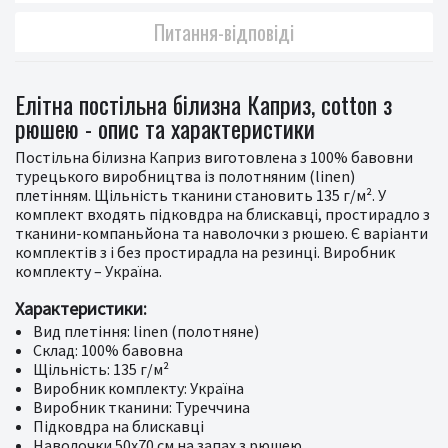
Питання-відповіді
Елітна постільна білизна Каприз, cotton з
рюшею - опис та характеристики
Постільна білизна Каприз виготовлена з 100% бавовни
турецького виробництва із полотняним (linen)
плетінням. Щільність тканини становить 135 г/м². У
комплект входять підковдра на блискавці, простирадло з
тканини-компаньйона та наволочки з рюшею. Є варіанти
комплектів з і без простирадла на резинці. Виробник
комплекту – Україна.
Характеристики:
Вид плетіння: linen (полотняне)
Склад: 100% бавовна
Щільність: 135 г/м²
Виробник комплекту: Україна
Виробник тканини: Туреччина
Підковдра на блискавці
Наволочки 50х70 см на запах з рюшею