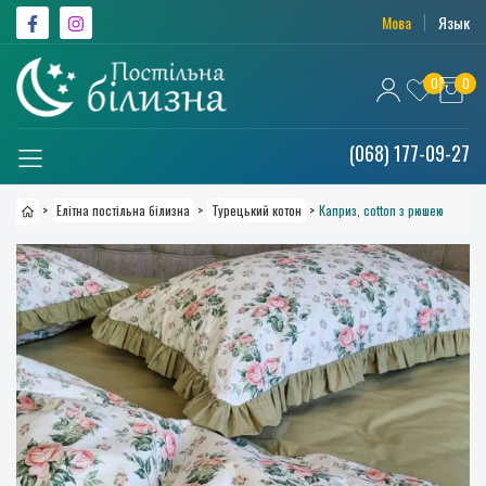
Мова
Язык
0
0
(068) 177-09-27
>
Елітна постільна білизна
>
Турецький котон
>
Каприз, cotton з рюшею