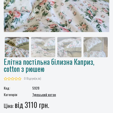
Елітна постільна білизна Каприз,
cotton з рюшею
0 Відгук(и,ів)
Код:
5928
Категорія:
Турецький котон
від 3110 грн.
Ціна: