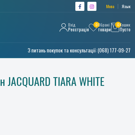
Мова
Язык
Вхід
Обрані
Кошик
0
0
Реєстрація
товари
Пусто
З питань покупок та консультації:
(068) 177-09-27
ин JACQUARD TIARA WHITE