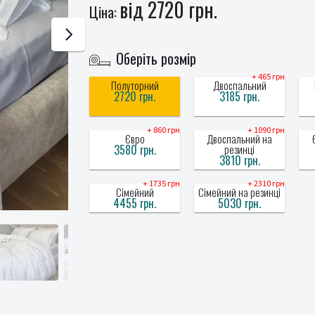
від 2720 грн.
Ціна:
Оберіть розмір
+ 465 грн
Полуторний
Двоспальний
2720 грн.
3185 грн.
+ 860 грн
+ 1090 грн
Євро
Двоспальний на
3580 грн.
резинці
3810 грн.
+ 1735 грн
+ 2310 грн
Сімейний
Сімейний на резинці
4455 грн.
5030 грн.