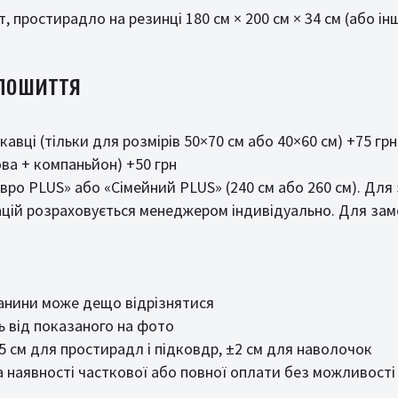
т, простирадло на резинці 180 см × 200 см × 34 см (або і
 пошиття
авці (тільки для розмірів 50×70 см або 40×60 см) +75 грн
ва + компаньйон) +50 грн
вро PLUS» або «Сімейний PLUS» (240 см або 260 см). Дл
цій розраховується менеджером індивідуально. Для замо
канини може дещо відрізнятися
 від показаного на фото
±5 см для простирадл і підковдр, ±2 см для наволочок
 наявності часткової або повної оплати без можливості