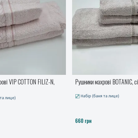
ові BOTANIC, сіро-ліловий
Покривало Стиль Люкс New, 
сірий
та лице)
від 999 до 1250 грн.