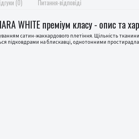
ідгуки (0)
Питання-відповіді
ARA WHITE преміум класу - опис та ха
суванням сатин-жаккардового плетіння. Щільність тканини 
ься підковдрами на блискавці, однотонними простирадла