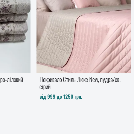
пудра/св.
Рушники махрові CESTEPE HOTEL
Набір HOTEL
980 грн