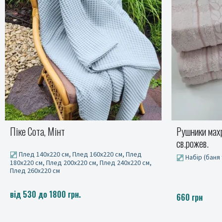
Рушники махрові VIP COTTON FILIZ-N,
Рушники махр
св.рожев.
Набір (баня 
Набір (баня та лице)
660 грн
660 грн