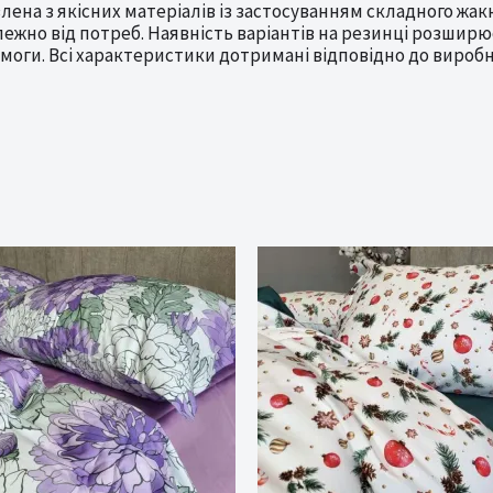
ена з якісних матеріалів із застосуванням складного жак
алежно від потреб. Наявність варіантів на резинці розши
имоги. Всі характеристики дотримані відповідно до виро