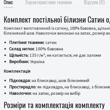
Опис
Характеристики тканини
Відгуки (0)
Комплект постільної білизни Сатин 
Комплект виготовлений із сатину, 100% бавовна, щільні
білизняний шов. Наволочки виконані на запах, розмір в
Плетіння тканини:
сатин
Склад нитки:
100% бавовна
Щільність:
135 г/м²; не катається; не дає заломи
Виробник:
Україна
Комплектація
Підковдра:
на блискавці, шов білизняний
Простирадло:
як підковдра, на блискавці, з білизн
Наволочки:
на запах, розмір на вибір
Розміри та комплектація комплекту