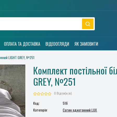
ОПЛАТА ТА ДОСТАВКА
ВІДЕООГЛЯДИ
ЯК ЗАМОВИТИ
нний LIGHT GREY, №251
Комплект постільної б
GREY, №251
0 Відгук(и,ів)
Код:
516
Категорія:
Сатин однотонний LUX