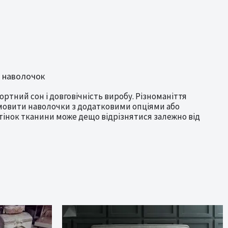
я наволочок
ртний сон і довговічність виробу. Різноманіття
амовити наволочки з додатковими опціями або
тінок тканини може дещо відрізнятися залежно від