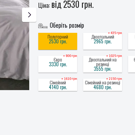
від 2530 грн.
Ціна:
Оберіть розмір
+ 435 грн
Полуторний
Двоспальний
2530 грн.
2965 грн.
+ 800 грн
+ 1025 грн
Євро
Двоспальний на
3330 грн.
резинці
3555 грн.
+ 1610 грн
+ 2150 грн
Сімейний
Сімейний на резинці
4140 грн.
4680 грн.