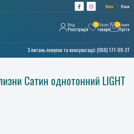
Мова
Язык
Вхід
Обрані
Кошик
0
0
Реєстрація
товари
Пусто
З питань покупок та консультації:
(068) 177-09-27
ілизни Сатин однотонний LIGHT