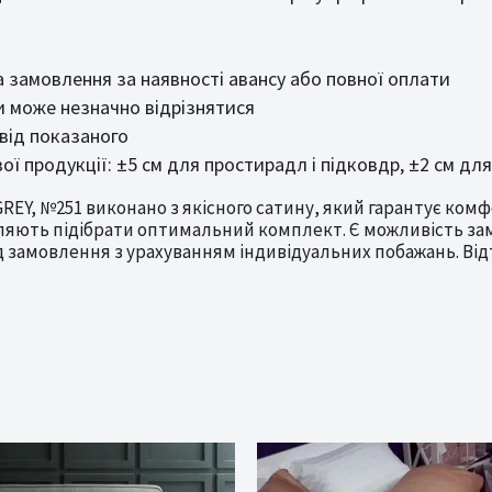
замовлення за наявності авансу або повної оплати
и може незначно відрізнятися
від показаного
ої продукції: ±5 см для простирадл і підковдр, ±2 см дл
EY, №251 виконано з якісного сатину, який гарантує комфо
воляють підібрати оптимальний комплект. Є можливість з
 замовлення з урахуванням індивідуальних побажань. Від