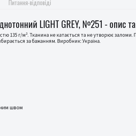
Питання-відповіді
однотонний LIGHT GREY, №251 - опис та
стю 135 г/м². Тканина не катається та не утворює заломи.
ибирається за бажанням. Виробник: Україна.
яним швом