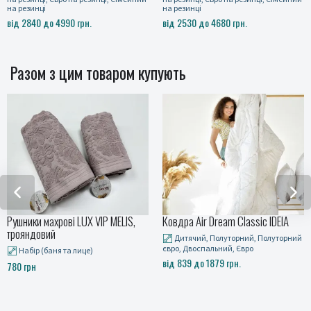
на резинці
на резинці
від 2530 до 4680 грн.
від 2530 до 4680 грн.
Разом з цим товаром купують
 LUX VIP MELIS,
Ковдра Air Dream Classic IDEIA
Рушники махро
YENI, сірий
Дитячий, Полуторний, Полуторний
євро, Двоспальний, Євро
 лице)
Набір (баня та
від 839 до 1879 грн.
660 грн