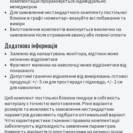
комплектацій прораховується індивідуально
менеджером
Для замовлення нестандартного комплекту постільної
білизни в графі «коментар» вказуйте всі побажання та
виміри
Виготовлення комплектів виконується виключно на
замовлення після отримання авансу або повної оплати
Додаткова інформація
Залежно від налаштувань монітора, відтінок може
незначно відрізнятися
Фрагмент малюнка на наволочці може відрізнятися від
показаного
Допустимі граничні відхилення від вимірювань готової
продукції: +/- 5 см для простирадл і підковдр, +/- 2 см
для наволочок
Цей комплект постільної білизни поєднує в собі якість
матеріалу з точністю виготовлення. Різні варіанти
розмірів та можливість замовлення нестандартних
параметрів дозволяють підібрати оптимальний варіант.
Чіткі характеристики тканини і правила комплектації
забезпечують відповідність заявленим параметрам.
Наявність варіантів із простирадлами на резинці додає