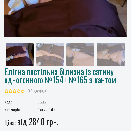
Елітна постільна білизна із сатину
однотонного №154+ №165 з кантом
0 Відгук(и,ів)
Код:
5605
Категорія:
Сатин Elite
від 2840 грн.
Ціна: