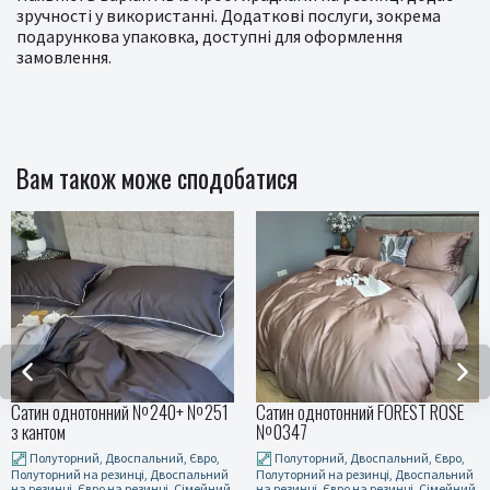
зручності у використанні. Додаткові послуги, зокрема
подарункова упаковка, доступні для оформлення
замовлення.
Вам також може сподобатися
240+ №251
Сатин однотонний FOREST ROSE
Сатин однотонний SOF
№0347
№169
ий, Євро,
Полуторний, Двоспальний, Євро,
Полуторний, Двоспальн
Двоспальний
Полуторний на резинці, Двоспальний
Полуторний на резинці, 
ці, Сімейний
на резинці, Євро на резинці, Сімейний
на резинці, Євро на резин