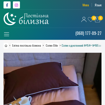
Мова
Язык
0
0
(068) 177-09-27
>
Елітна постільна білизна
>
Сатин Elite
>
Сатин однотонний №154+ №165 з ка