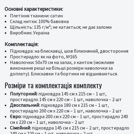
Основні характеристики:
Плетіння тканини: сатин
Склад нитки: 100% бавовна
Щільність: 135 г/м²; не катається; не дає заломи
Виробник: Україна
Комплектація:
Підковдра: на блискавці, шов білизняний, двостороння
Простирадло: як на фото, №165
Наволочки: 50х70 см на запах, з кантом (можливе
виконання рюші на більші розміри наволочки за
доплату). Блискавки та бортики не відшиваються.
Розміри та комплектація комплекту
Полуторний:
підковдра 145 см х 215 см – 1 шт,
простирадло 145 см х 220 см – 1 шт, наволочка – 2 шт
Двоспальний:
підковдра 180 см х 215 см – 1 шт,
простирадло 200 см х 220 см – 1 шт, наволочка – 2 шт
Євро:
підковдра 200 см х 220 см – 1 шт, простирадло 240
см х 220 см – 1 шт, наволочка – 2 шт
Сімейний:
підковдра 145 см х 215 см – 2 шт, простирадло
240 см х 220 см – 1 шт, наволочки – 2 шт