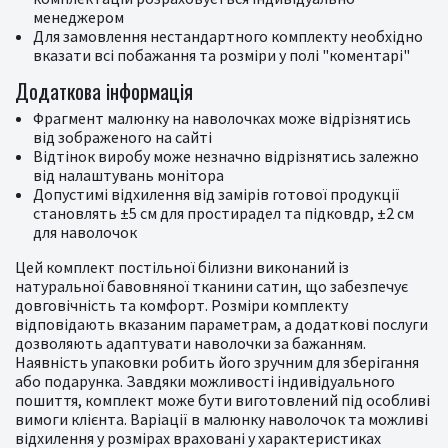
менеджером
Для замовлення нестандартного комплекту необхідно
вказати всі побажання та розміри у полі "коментарі"
Додаткова інформація
Фрагмент малюнку на наволочках може відрізнятись
від зображеного на сайті
Відтінок виробу може незначно відрізнятись залежно
від налаштувань монітора
Допустимі відхилення від замірів готової продукції
становлять ±5 см для простирадел та підковдр, ±2 см
для наволочок
Цей комплект постільної білизни виконаний із
натуральної бавовняної тканини сатин, що забезпечує
довговічність та комфорт. Розміри комплекту
відповідають вказаним параметрам, а додаткові послуги
дозволяють адаптувати наволочки за бажанням.
Наявність упаковки робить його зручним для зберігання
або подарунка. Завдяки можливості індивідуального
пошиття, комплект може бути виготовлений під особливі
вимоги клієнта. Варіації в малюнку наволочок та можливі
відхилення у розмірах враховані у характеристиках