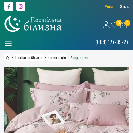
Мова
Язык
0
0
(068) 177-09-27
>
Постільна білизна
>
Сатин акція
>
Алюр, сатин