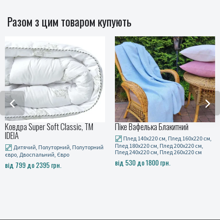
Разом з цим товаром купують
вдра Super Soft Classic, ТМ
Піке Вафелька Блакитний
Ма
EIA
RO
Плед 140x220 см, Плед 160x220 см,
Плед 180x220 см, Плед 200x220 см,
Дитячий, Полуторний, Полуторний
Плед 240x220 см, Плед 260x220 см
ро, Двоспальний, Євро
53
від 530 до 1800 грн.
д 799 до 2395 грн.