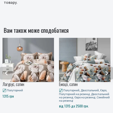
товару.
Вам також може сподобатися
атин
Емоції, сатин
Мандри, са
ний
Полуторний, Двоспальний, Євро,
Полуторн
Полуторний на резинці, Двоспальний
Полуторний 
на резинці, Євро на резинці, Сімейний
на резинці, 
на резинці
на резинці
від 1315 до 2500 грн.
від 1315 до 