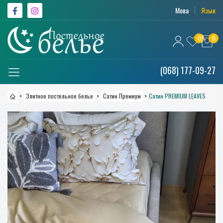
Мова
Язык
0
0
(068) 177-09-27
>
Элитное постельное белье
>
Сатин Премиум
>
Сатин PREMIUM LEAVES