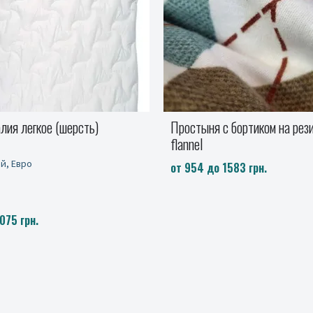
ортиком на резинке Turkish
Одеяло Wool Premium двойн
Полуторный, Двуспальный, Е
83 грн.
от 3659 до 4959 грн.