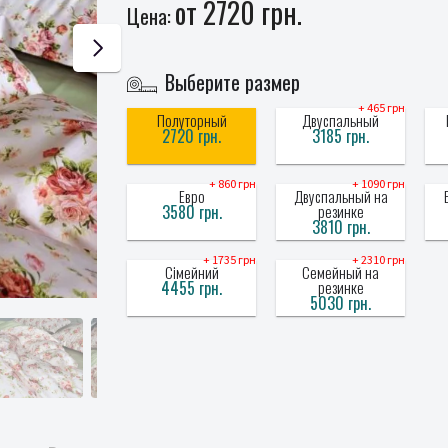
от 2720 грн.
Цена:
Выберите размер
+ 465 грн
Полуторный
Двуспальный
2720 грн.
3185 грн.
+ 860 грн
+ 1090 грн
Евро
Двуспальный на
3580 грн.
резинке
3810 грн.
+ 1735 грн
+ 2310 грн
Сімейний
Семейный на
4455 грн.
резинке
5030 грн.