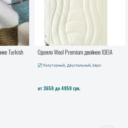
ое IDEIA
Полотенца махровые VIP COTTON FILIZ-
N, беж
вро
Набор (баня и лицо)
660 грн