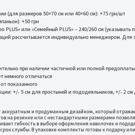
ии (для размеров 50×70 см или 40×60 см): +75 грн/шт
паньон): +50 грн
о PLUS» или «Семейный PLUS» – 240/260 см (указывать 
аций рассчитывается индивидуально менеджером. Для з
тельно при наличии частичной или полной предоплаты
т немного отличаться
 от показанного
ии: +/- 5 см для простыней и пододеяльников, +/- 2 см
 аккуратным и продуманным дизайном, который отражае
тов на резинке или с нестандартными размерами позвол
ивает гибкость в выборе оформления наволочек и подод
 срок службы. В упаковке комплекты готовы к подарку ил