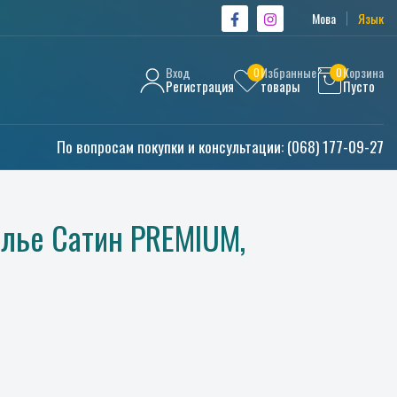
Мова
Язык
Вход
Избранные
Корзина
0
0
Регистрация
товары
Пусто
По вопросам покупки и консультации:
(068) 177-09-27
елье Сатин PREMIUM,