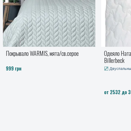
Одеяло Наталия легкое (шерсть)
Простыня с б
Billerbeck
flannel
Двуспальный, Евро
от 954 до 15
от 2532 до 3075 грн.