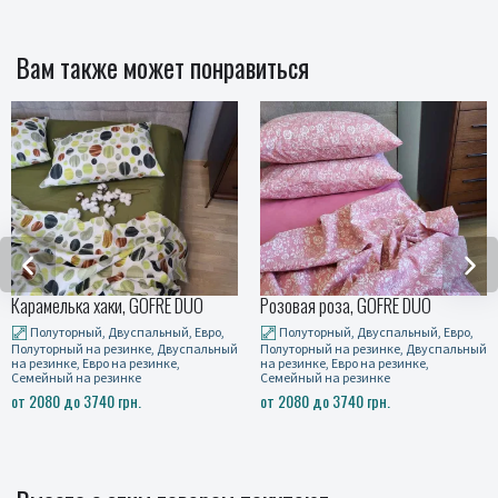
Вам также может понравиться
и, GOFRE DUO
Розовая роза, GOFRE DUO
Милагро сирен
вуспальный, Евро,
Полуторный, Двуспальный, Евро,
Полуторный, Д
езинке, Двуспальный
Полуторный на резинке, Двуспальный
Полуторный на р
на резинке,
на резинке, Евро на резинке,
на резинке, Евро 
инке
Семейный на резинке
Семейный на рез
грн.
от 2080 до 3740 грн.
от 2080 до 3740 