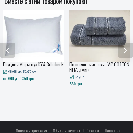
Вместе с этим товаром покупают
а Марта пух 15% Billerbeck
Полотенца махровые VIP COTTON
Махро
FILIZ, джинс
PARKA,
8 см, 50x70 см
Сауна
Набо
 до 1350 грн.
530 грн
780 гр
Оплата и доставка
Обмен и возврат
Статьи
Пошив на