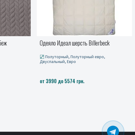
beck
Покрывало SILHOUETTE, серый
о,
от 999 до 1299 грн.