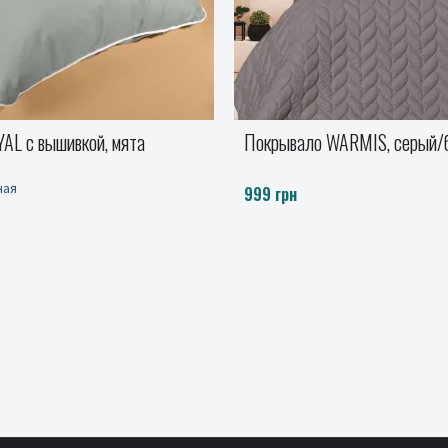
WARMIS, серый/беж
Одеяло Идеал шерсть Biller
Полуторный, Полуторный евр
Двуспальный, Евро
от 3990 до 5574 грн.