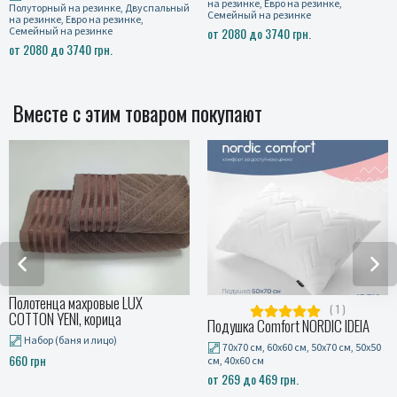
на резинке, Евро на резинке,
на резинке, Двуспальный
Полуторный 
Семейный на резинке
Евро на резинке,
на резинке, 
а резинке
от 2080 до 3740 грн.
Семейный н
3740 грн.
от 2080 до 
Вместе с этим товаром покупают
лотенца махровые LUX
По
( 1 )
TTON YENI, корица
Подушка Comfort NORDIC IDEIA
Пл
Набор (баня и лицо)
70x70 см, 60x60 см, 50x70 см, 50x50
Пл
0 грн
см, 40x60 см
от
от 269 до 469 грн.