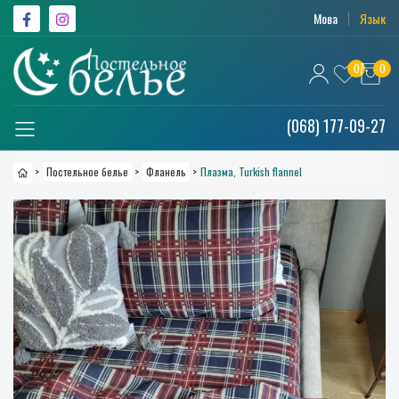
Мова
Язык
0
0
(068) 177-09-27
>
Постельное белье
>
Фланель
>
Плазма, Turkish flannel