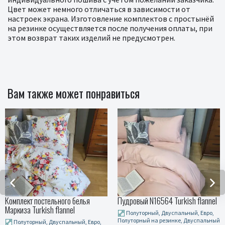
Цвет может немного отличаться в зависимости от
настроек экрана. Изготовление комплектов с простынёй
на резинке осуществляется после получения оплаты, при
этом возврат таких изделий не предусмотрен.
Вам также может понравиться
остельного белья
Пудровый N16564 Turkish flannel
Комплект п
kish flannel
зеленый, Tu
Полуторный, Двуспальный, Евро,
Полуторный на резинке, Двуспальный
ый, Двуспальный, Евро,
Полуторн