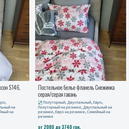
Снежинка
Постельное белье фланель Ромб синий
Turkish flannel
вро,
Полуторный, Полуторный на резинке
льный на
йный на
от 2080 до 2555 грн.