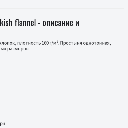
sh flannel - описание и
хлопок, плотность 160 г/м². Простыня однотонная,
ных размеров.
грн