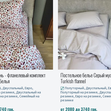
белье Серый муссон S146,
Постельное белье фланель 
el
серая/серая гавань
, Двуспальный, Евро,
Полуторный, Двуспальный, Е
 резинке, Двуспальный на
Полуторный на резинке, Двуспа
 на резинке, Семейный на
резинке, Евро на резинке, Семе
резинке
740 грн.
от 2080 до 3740 грн.