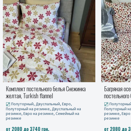
Багряная осень - фланелевый комплект
Постельное 
постельного белья
Turkish flann
Полуторный, Двуспальный, Евро,
Полуторный
Полуторный на резинке, Двуспальный на
Полуторный на
резинке, Евро на резинке, Семейный на
резинке, Евро
резинке
резинке
от 2080 до 3740 грн.
от 2080 до 3