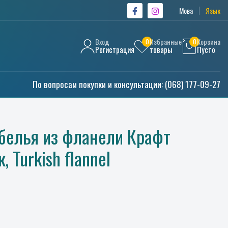
Мова
Язык
Вход
Избранные
Корзина
0
0
Регистрация
товары
Пусто
По вопросам покупки и консультации:
(068) 177-09-27
белья из фланели Крафт
 Turkish flannel