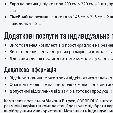
Євро на резинці:
підковдра 200 см × 220 см – 1 шт, п
2 шт
Сімейний на резинці:
підковдра 145 см × 215 см – 2 ш
наволочки – 2 шт
Додаткові послуги та індивідуальне
Виготовлення комплектів з простирадлом на резинц
Виготовлення нестандартних розмірів та комплект
Для замовлення нестандартного комплекту слід вказ
Додаткова інформація
Відтінок тканини може трохи відрізнятися залежно
Фрагмент малюнку на наволочках може відрізнятися
Допустимі відхилення від замірів готової продукції
Комплект постільної білизни Вітраж, GOFRE DUO виготов
розмірів і варіантів комплектації дозволяє підібрати ва
виріб зручним у використанні. Можливість індивідуаль