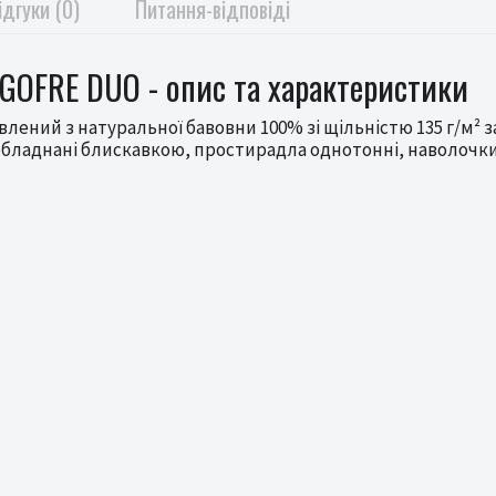
ідгуки (0)
Питання-відповіді
 GOFRE DUO - опис та характеристики
лений з натуральної бавовни 100% зі щільністю 135 г/м² 
 обладнані блискавкою, простирадла однотонні, наволочки