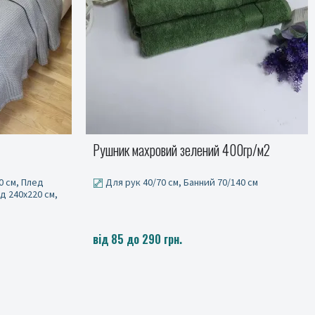
00гр/м2
Покривало SILHOUETTE мята
40 см
від 999 до 1299 грн.