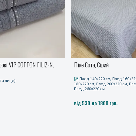
ірий
Рушник махровий зелений 4
0 см, Плед 160x220 см, Плед
Для рук 40/70 см, Банний 70/1
ед 200x220 см, Плед 240x220 см,
см
800 грн.
від 85 до 290 грн.