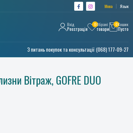
Мова
Язык
Вхід
Обрані
Кошик
0
0
Реєстрація
товари
Пусто
З питань покупок та консультації:
(068) 177-09-27
ілизни Вітраж, GOFRE DUO