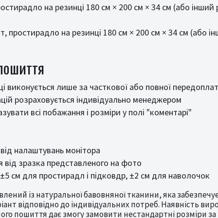
ростирадло на резинці 180 см × 200 см × 34 см (або інший
т, простирадло на резинці 180 см × 200 см × 34 см (або і
 пошиття
і виконується лише за часткової або повної передопла
ацій розраховується індивідуально менеджером
увати всі побажання і розміри у полі "коментарі"
 від налаштувань монітора
 від зразка представленого на фото
: ±5 см для простирадл і підковдр, ±2 см для наволочок
лений із натуральної бавовняної тканини, яка забезпечує 
ріант відповідно до індивідуальних потреб. Наявність вироб
ного пошиття дає змогу замовити нестандартні розміри з