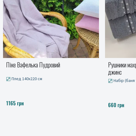
Рушники махрові VIP COTTON FILIZ-N,
Піке Сота, С
джинс
Плед 140x22
Набір (баня та лице)
180x220 см, Пл
Плед 260x220 
від 530 до 1
660 грн