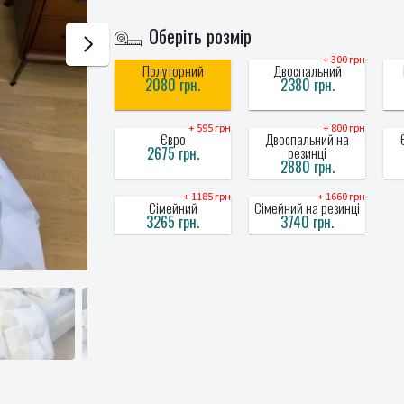
Оберіть розмір
+ 300 грн
Полуторний
Двоспальний
2080 грн.
2380 грн.
+ 595 грн
+ 800 грн
Євро
Двоспальний на
2675 грн.
резинці
2880 грн.
+ 1185 грн
+ 1660 грн
Сімейний
Сімейний на резинці
3265 грн.
3740 грн.