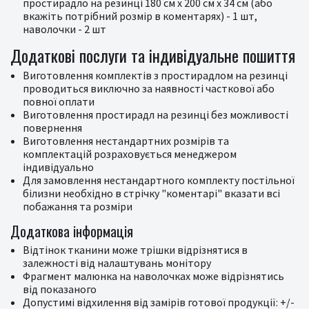
простирадло на резинці 180 см х 200 см х 34 см (або
вкажіть потрібний розмір в коментарях) - 1 шт,
наволочки - 2 шт
Додаткові послуги та індивідуальне пошиття
Виготовлення комплектів з простирадлом на резинці
проводиться виключно за наявності часткової або
повної оплати
Виготовлення простирадл на резинці без можливості
повернення
Виготовлення нестандартних розмірів та
комплектацій розраховується менеджером
індивідуально
Для замовлення нестандартного комплекту постільної
білизни необхідно в стрічку "коментарі" вказати всі
побажання та розміри
Додаткова інформація
Відтінок тканини може трішки відрізнятися в
залежності від налаштувань монітору
Фрагмент малюнка на наволочках може відрізнятись
від показаного
Допустимі відхилення від замірів готової продукції: +/-