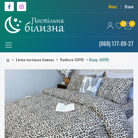
Мова
Язык
0
0
(068) 177-09-27
>
Елітна постільна білизна
>
Ranforce GOFRE
>
Ягуар, GOFRE