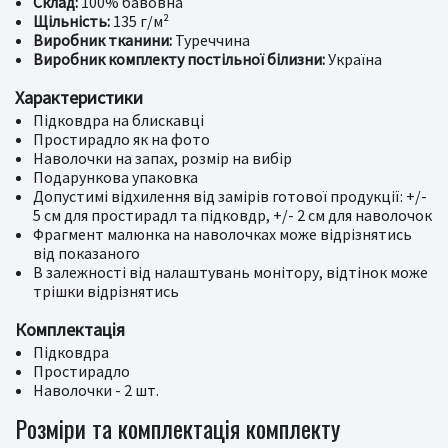
Склад:
100% бавовна
Щільність:
135 г/м²
Виробник тканини:
Туреччина
Виробник комплекту постільної білизни:
Україна
Характеристики
Підковдра на блискавці
Простирадло як на фото
Наволочки на запах, розмір на вибір
Подарункова упаковка
Допустимі відхилення від замірів готової продукції: +/-
5 см для простирадл та підковдр, +/- 2 см для наволочок
Фрагмент малюнка на наволочках може відрізнятись
від показаного
В залежності від налаштувань монітору, відтінок може
трішки відрізнятись
Комплектація
Підковдра
Простирадло
Наволочки - 2 шт.
Розміри та комплектація комплекту