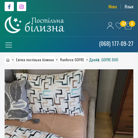
Мова
Язык
0
0
(068) 177-09-27
>
Елітна постільна білизна
>
Ranforce GOFRE
>
Дрейф, GOFRE DUO