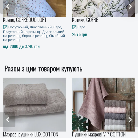
T
Котики, GOFRE
Оливкове гілля, GOFRE
ий, Євро,
Євро
Полуторний, Двоспальн
Двоспальний
Полуторний на резинці, 
2675 грн
ці, Сімейний
на резинці, Євро на резин
на резинці
від 2080 до 3740 грн.
Разом з цим товаром купують
ки LUX COTTON
Рушники махрові VIP COTTON
Рушники махрові