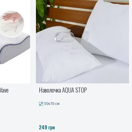
Набір Tropical М'ЯТА, ТМ IDEIA
Полуторний, Євро
від 1035 до 1679 грн.