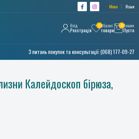
Мова
Язык
Вхід
Обрані
Кошик
0
0
Реєстрація
товари
Пусто
З питань покупок та консультації:
(068) 177-09-27
лизни Калейдоскоп бірюза,