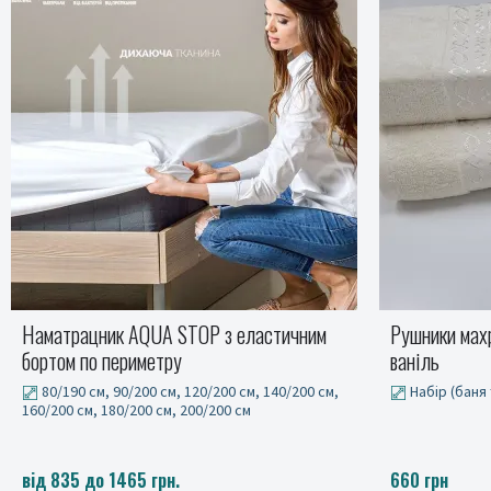
Рушники махрові LUX COTTON AKASYA,
Подушка орт
ваніль
40x60 см
Набір (баня та лице)
1095 грн
660 грн