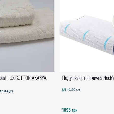
опедична NeckWave
Наволочка AQUA STOP
50x70 см
249 грн