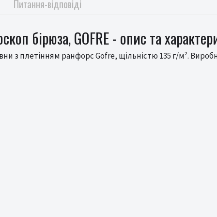
Питання-відповіді
скоп бірюза, GOFRE - опис та характер
ни з плетінням ранфорс Gofre, щільністю 135 г/м². Вироб