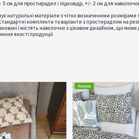
- 5 см для простирадел і підковдр, +/- 2 см для наволочо
ує натуральні матеріали з чітко визначеними розмірами 
тандартні комплекти та варіанти з простирадлом на рези
ковані і містять наволочки з цікавим дизайном, що може 
ння якості продукції.