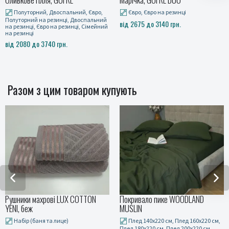
Полуторний, Двоспальний, Євро,
Євро, Євро на резинці
Полуторний на резинці, Двоспальний
від 2675 до 3140 грн.
на резинці, Євро на резинці, Сімейний
на резинці
від 2080 до 3740 грн.
Разом з цим товаром купують
Рушники махрові LUX COTTON
Покривало пике WOODLAND
YENI, беж
MUSLIN
Набір (баня та лице)
Плед 140x220 см, Плед 160x220 см,
Плед 180x220 см, Плед 200x220 см,