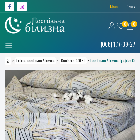
Мова
Язык
0
0
(068) 177-09-27
>
Елітна постільна білизна
>
Ranforce GOFRE
>
Постільна білизна Графіка GOF