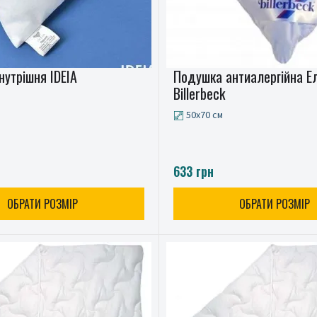
нутрішня IDEIA
Подушка антиалергійна Ел
Billerbeck
50x70 см
633 грн
ОБРАТИ РОЗМІР
ОБРАТИ РОЗМІР