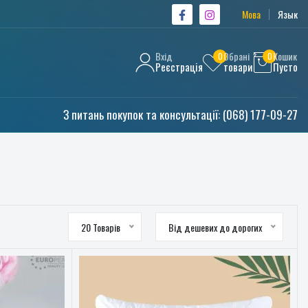
Мова
Язык
Вхід
Обрані
Кошик
0
0
Реєстрація
товари
Пусто
З питань покупок та консультації:
(068) 177-09-27
20 Товарів
Від дешевих до дорогих