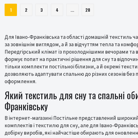
1
2
3
4
...
28
Для Івано-Франківська та області домашній текстиль ч
за зовнішнім виглядом, а й за відчуттям тепла та комфо
Передгірський клімат із прохолоднішими вечорами та
формує попит на практичні рішення для сну та відпочин
тільки комплекти постільної білизни, а й окремі тексти
дозволяють адаптувати спальню до різних сезонів без п
оформлення.
Який текстиль для сну та спальні об
Франківську
В інтернет-магазині Постільне представлений широкий
комплектів і текстилю для сну, але для Івано-Франків
добірку виробів, які найчастіше обирають для оновленн