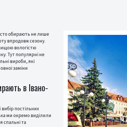
асто обирають не лише
рту впродовж сезону.
 вищою вологістю
ку. Тут популярні не
льні вироби, які
овної заміни
ирають в Івано-
 вибір постільних
ська ми окремо виділили
я спальні та