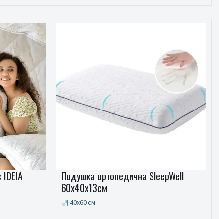
 IDEIA
Подушка ортопедична SleepWell
60x40x13см
40x60 см