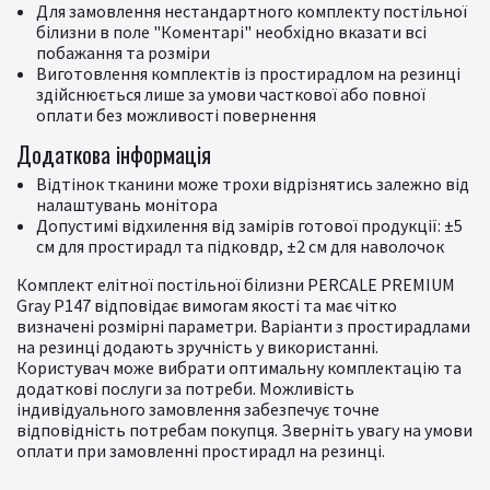
Для замовлення нестандартного комплекту постільної
білизни в поле "Коментарі" необхідно вказати всі
побажання та розміри
Виготовлення комплектів із простирадлом на резинці
здійснюється лише за умови часткової або повної
оплати без можливості повернення
Додаткова інформація
Відтінок тканини може трохи відрізнятись залежно від
налаштувань монітора
Допустимі відхилення від замірів готової продукції: ±5
см для простирадл та підковдр, ±2 см для наволочок
Комплект елітної постільної білизни PERCALE PREMIUM
Gray P147 відповідає вимогам якості та має чітко
визначені розмірні параметри. Варіанти з простирадлами
на резинці додають зручність у використанні.
Користувач може вибрати оптимальну комплектацію та
додаткові послуги за потреби. Можливість
індивідуального замовлення забезпечує точне
відповідність потребам покупця. Зверніть увагу на умови
оплати при замовленні простирадл на резинці.