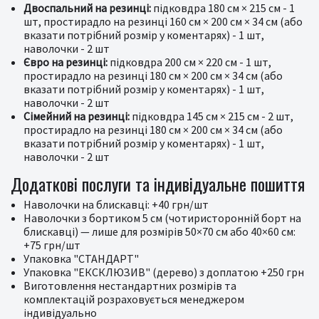
Двоспальний на резинці:
підковдра 180 см × 215 см - 1
шт, простирадло на резинці 160 см × 200 см × 34 см (або
вказати потрібний розмір у коментарях) - 1 шт,
наволочки - 2 шт
Євро на резинці:
підковдра 200 см × 220 см - 1 шт,
простирадло на резинці 180 см × 200 см × 34 см (або
вказати потрібний розмір у коментарях) - 1 шт,
наволочки - 2 шт
Сімейний на резинці:
підковдра 145 см × 215 см - 2 шт,
простирадло на резинці 180 см × 200 см × 34 см (або
вказати потрібний розмір у коментарях) - 1 шт,
наволочки - 2 шт
Додаткові послуги та індивідуальне пошиття
Наволочки на блискавці: +40 грн/шт
Наволочки з бортиком 5 см (чотиристоронній борт на
блискавці) — лише для розмірів 50×70 см або 40×60 см:
+75 грн/шт
Упаковка "СТАНДАРТ"
Упаковка "ЕКСКЛЮЗИВ" (дерево) з доплатою +250 грн
Виготовлення нестандартних розмірів та
комплектацій розраховується менеджером
індивідуально