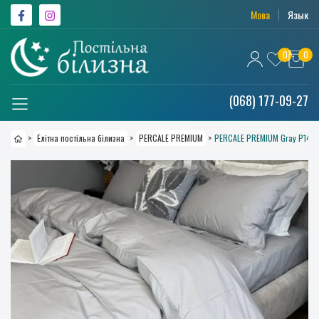
Мова
Язык
0
0
(068) 177-09-27
>
Елітна постільна білизна
>
PERCALE PREMIUM
>
PERCALE PREMIUM Gray P147