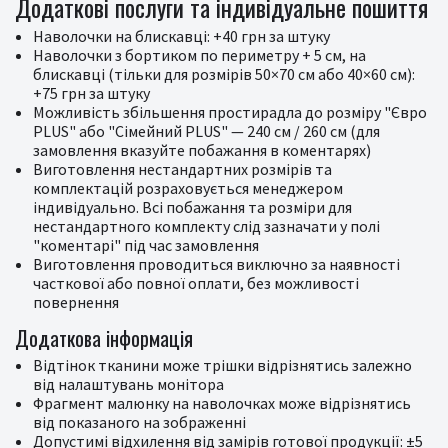
Додаткові послуги та індивідуальне пошиття
Наволочки на блискавці: +40 грн за штуку
Наволочки з бортиком по периметру + 5 см, на
блискавці (тільки для розмірів 50×70 см або 40×60 см):
+75 грн за штуку
Можливість збільшення простирадла до розміру "Євро
PLUS" або "Сімейний PLUS" — 240 см / 260 см (для
замовлення вказуйте побажання в коментарях)
Виготовлення нестандартних розмірів та
комплектацій розраховується менеджером
індивідуально. Всі побажання та розміри для
нестандартного комплекту слід зазначати у полі
"коментарі" під час замовлення
Виготовлення проводиться виключно за наявності
часткової або повної оплати, без можливості
повернення
Додаткова інформація
Відтінок тканини може трішки відрізнятись залежно
від налаштувань монітора
Фрагмент малюнку на наволочках може відрізнятись
від показаного на зображенні
Допустимі відхилення від замірів готової продукції: ±5