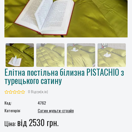
Елітна постільна білизна PISTACHIO з
турецького сатину
0 Відгук(и,ів)
Код:
4762
Категорія:
Сатин мульти-страйп
від 2530 грн.
Ціна: