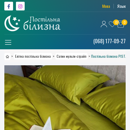
Мова
Язык
0
0
(068) 177-09-27
>
Елітна постільна білизна
>
Сатин мульти-страйп
>
Постільна білизна PISTACH