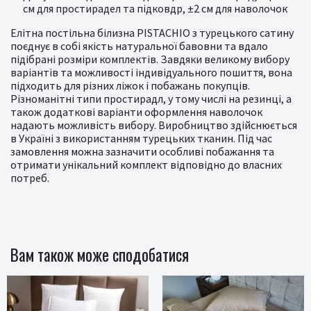
см для простирадел та підковдр, ±2 см для наволочок
Елітна постільна білизна PISTACHIO з турецького сатину
поєднує в собі якість натуральної бавовни та вдало
підібрані розміри комплектів. Завдяки великому вибору
варіантів та можливості індивідуального пошиття, вона
підходить для різних ліжок і побажань покупців.
Різноманітні типи простирадл, у тому числі на резинці, а
також додаткові варіанти оформлення наволочок
надають можливість вибору. Виробництво здійснюється
в Україні з використанням турецьких тканин. Під час
замовлення можна зазначити особливі побажання та
отримати унікальний комплект відповідно до власних
потреб.
Вам також може сподобатися