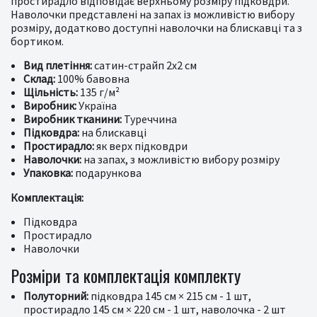
простирадло відповідає верхньому розміру підковдри.
Наволочки представлені на запах із можливістю вибору
розміру, додатково доступні наволочки на блискавці та з
бортиком.
Вид плетіння:
сатин-страйп 2x2 см
Склад:
100% бавовна
Щільність:
135 г/м²
Виробник:
Україна
Виробник тканини:
Туреччина
Підковдра:
на блискавці
Простирадло:
як верх підковдри
Наволочки:
на запах, з можливістю вибору розміру
Упаковка:
подарункова
Комплектація:
Підковдра
Простирадло
Наволочки
Розміри та комплектація комплекту
Полуторний:
підковдра 145 см × 215 см - 1 шт,
простирадло 145 см × 220 см - 1 шт, наволочка - 2 шт