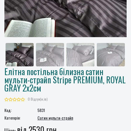
Елітна постільна білизна сатин
мульти-страйп Stripe PREMIUM, ROYAL
GRAY 2x2см
0 Відгук(и,ів)
Код:
5831
Категорія:
Сатин мульти-страйп
від 2530 грн.
Ціна: