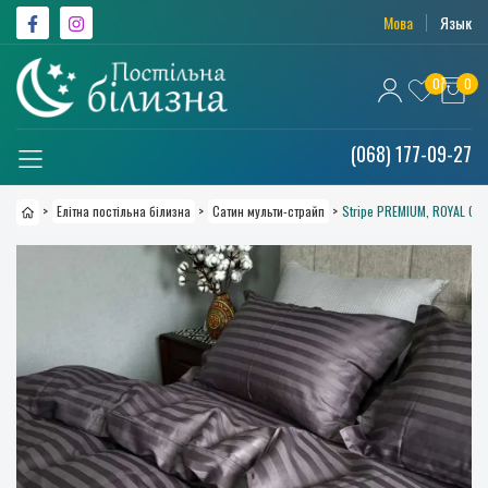
Мова
Язык
0
0
(068) 177-09-27
>
Елітна постільна білизна
>
Сатин мульти-страйп
>
Stripe PREMIUM, ROYAL GR