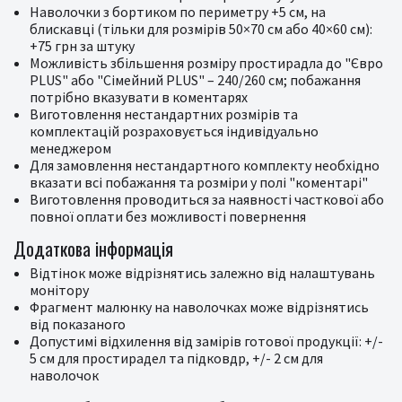
Наволочки з бортиком по периметру +5 см, на
блискавці (тільки для розмірів 50×70 см або 40×60 см):
+75 грн за штуку
Можливість збільшення розміру простирадла до "Євро
PLUS" або "Сімейний PLUS" – 240/260 см; побажання
потрібно вказувати в коментарях
Виготовлення нестандартних розмірів та
комплектацій розраховується індивідуально
менеджером
Для замовлення нестандартного комплекту необхідно
вказати всі побажання та розміри у полі "коментарі"
Виготовлення проводиться за наявності часткової або
повної оплати без можливості повернення
Додаткова інформація
Відтінок може відрізнятись залежно від налаштувань
монітору
Фрагмент малюнку на наволочках може відрізнятись
від показаного
Допустимі відхилення від замірів готової продукції: +/-
5 см для простирадел та підковдр, +/- 2 см для
наволочок