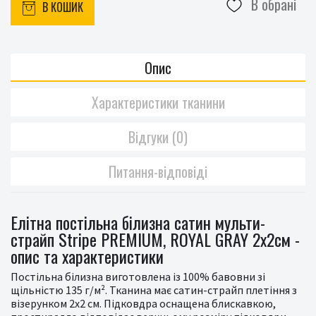
В обрані
В КОШИК
Опис
Характеристики тканини
Відгуки (0)
Питання-відповіді
Елітна постільна білизна сатин мульти-
страйп Stripe PREMIUM, ROYAL GRAY 2x2см -
опис та характеристики
Постільна білизна виготовлена із 100% бавовни зі
щільністю 135 г/м². Тканина має сатин-страйп плетіння з
візерунком 2x2 см. Підковдра оснащена блискавкою,