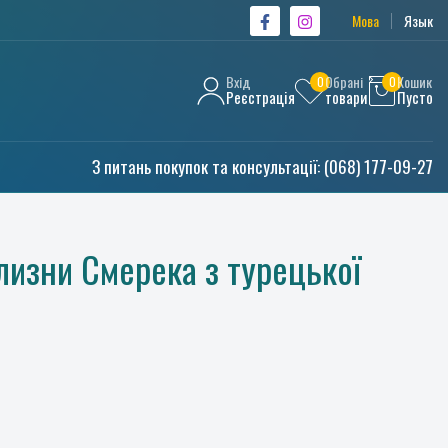
Мова
Язык
Вхід
Обрані
Кошик
0
0
Реєстрація
товари
Пусто
З питань покупок та консультації:
(068) 177-09-27
лизни Смерека з турецької