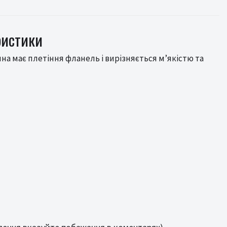
ристики
ина має плетіння фланель і вирізняється м’якістю та