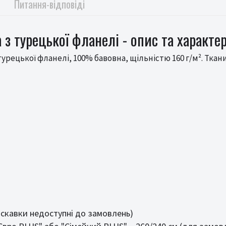
Питання-відповіді
 з турецької фланелі - опис та характе
урецької фланелі, 100% бавовна, щільністю 160 г/м². Ткан
лискавки недоступні до замовлень)