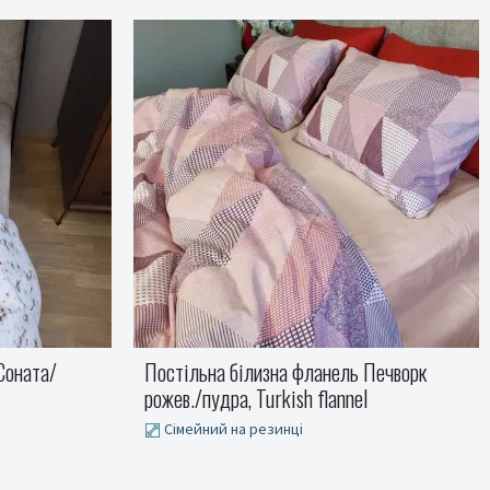
Печворк
Блакитний Turkish flannel комплект
постільної білизни
Полуторний, Двоспальний, Євро,
Полуторний на резинці, Двоспальний на
резинці, Євро на резинці, Сімейний на резинці