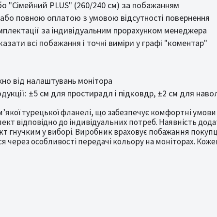
бо "Сімейний PLUS" (260/240 см) за побажанням
 або повною оплатою з умовою відсутності повернення
омплектації за індивідуальним прорахунком менеджера
азати всі побажання і точні виміри у графі "коментар"
жно від налаштувань монітора
одукції: ±5 см для простирадл і підковдр, ±2 см для нав
якої турецької фланелі, що забезпечує комфортні умови дл
кт відповідно до індивідуальних потреб. Наявність дод
кт гнучким у виборі. Виробник враховує побажання покупц
я через особливості передачі кольору на моніторах. Коже