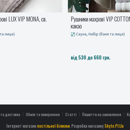
рові VIP COTTON LUPEN,
Подушка ортопедична Sleep
60x40x13см
 (баня та лице)
40x60 см
60 грн.
1095 грн
 та доставка
Обмін та повернення
Статті
Пошиття на замовлення
К
Інтернет магазин
постільної білизни
. Розробка магазину
Skyte.Pl.Ua