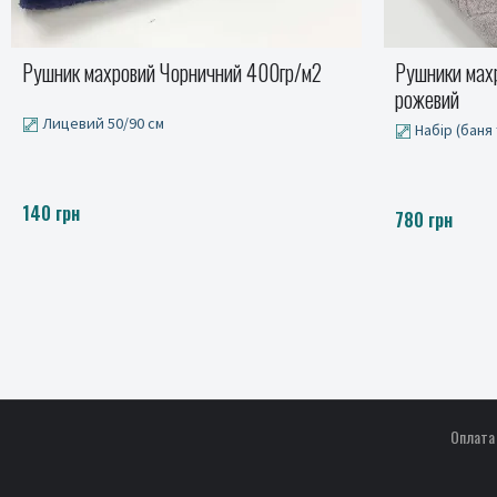
Рушники махрові LUX VIP MONA, св.
Рушники мах
рожевий
какао
Набір (баня та лице)
Сауна, Набір
780 грн
від 530 до 6
Оплата