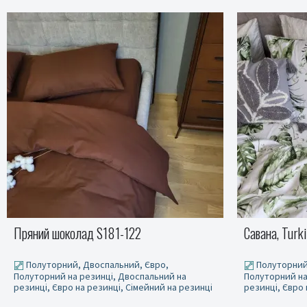
Савана, Turkish flannel
Постільна б
фісташка Tur
Полуторний, Двоспальний, Євро,
Полуторни
Полуторний на резинці, Двоспальний на
резинці, Євро на резинці, Сімейний на резинці