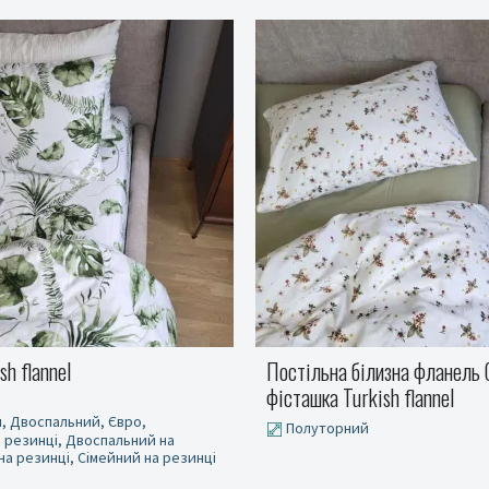
ілизна фланель Соната/
Постільна білизна фланель 
kish flannel
рожев./пудра, Turkish flannel
й
Сімейний на резинці