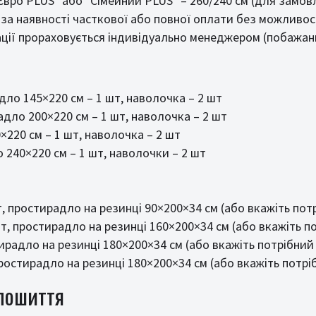
Євро PLUS" або "Сімейний PLUS" – 260/240 см (для замо
а наявності часткової або повної оплати без можливос
ії прораховується індивідуально менеджером (побажання
дло 145×220 см – 1 шт, наволочка – 2 шт
адло 200×220 см – 1 шт, наволочка – 2 шт
×220 см – 1 шт, наволочка – 2 шт
 240×220 см – 1 шт, наволочки – 2 шт
, простирадло на резинці 90×200×34 см (або вкажіть потр
т, простирадло на резинці 160×200×34 см (або вкажіть по
ирадло на резинці 180×200×34 см (або вкажіть потрібний 
ростирадло на резинці 180×200×34 см (або вкажіть потріб
 пошиття