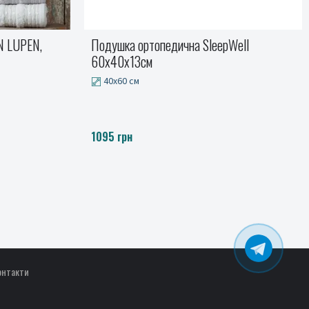
Well
Піке Косичка, Вишневий джем
Плед 180x220 см, Плед 240x220 см
від 1500 до 1860 грн.
онтакти