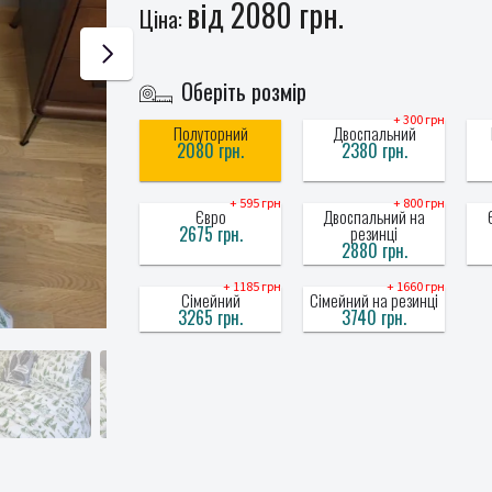
від 2080 грн.
Ціна:
Оберіть розмір
+ 300 грн
Полуторний
Двоспальний
2080 грн.
2380 грн.
+ 595 грн
+ 800 грн
Євро
Двоспальний на
2675 грн.
резинці
2880 грн.
+ 1185 грн
+ 1660 грн
Сімейний
Сімейний на резинці
3265 грн.
3740 грн.