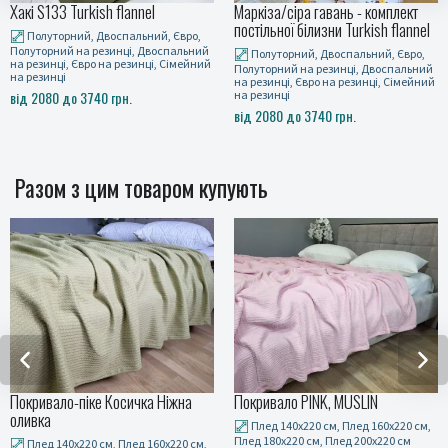
Хакі S133 Turkish flannel
Маркіза/сіра гавань - комплект
постільної білизни Turkish flannel
Полуторний, Двоспальний, Євро,
Полуторний на резинці, Двоспальний
Полуторний, Двоспальний, Євро,
на резинці, Євро на резинці, Сімейний
Полуторний на резинці, Двоспальний
на резинці
на резинці, Євро на резинці, Сімейний
від 2080 до 3740 грн.
на резинці
від 2080 до 3740 грн.
Разом з цим товаром купують
Покривало-піке Косичка Ніжна
Покривало PINK, MUSLIN
оливка
Плед 140x220 см, Плед 160x220 см,
Плед 180x220 см, Плед 200x220 см
Плед 140x220 см, Плед 160x220 см,