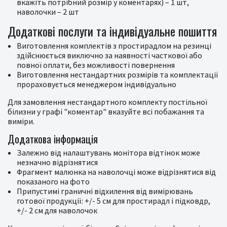
вкажіть потрібний розмір у коментарях) – 1 шт,
наволочки – 2 шт
Додаткові послуги та індивідуальне пошиття
Виготовлення комплектів з простирадлом на резинці
здійснюється виключно за наявності часткової або
повної оплати, без можливості повернення
Виготовлення нестандартних розмірів та комплектації
прораховується менеджером індивідуально
Для замовлення нестандартного комплекту постільної
білизни у графі "коментар" вказуйте всі побажання та
виміри.
Додаткова інформація
Залежно від налаштувань монітора відтінок може
незначно відрізнятися
Фрагмент малюнка на наволочці може відрізнятися від
показаного на фото
Припустимі граничні відхилення від вимірювань
готової продукції: +/- 5 см для простирадл і підковдр,
+/- 2 см для наволочок