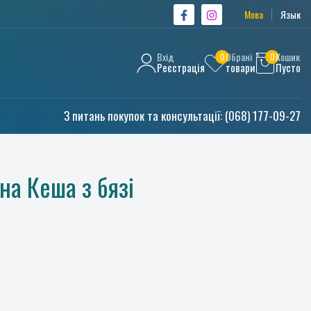
Мова
Язык
Вхід
Обрані
Кошик
0
0
Реєстрація
товари
Пусто
З питань покупок та консультації:
(068) 177-09-27
на Кеша з бязі