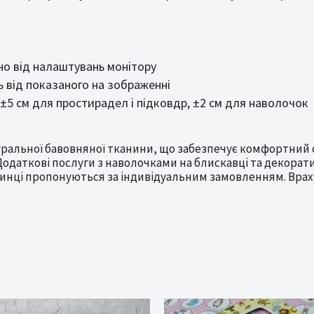
но від налаштувань монітору
 від показаного на зображенні
: ±5 см для простирадел і підковдр, ±2 см для наволочок
туральної бавовняної тканини, що забезпечує комфортний 
х. Додаткові послуги з наволочками на блискавці та деко
зинці пропонуються за індивідуальним замовленням. Врах