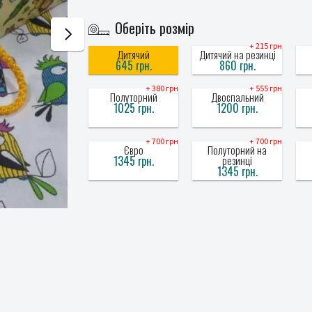
Оберіть розмір
+ 215 грн
Дитячий
Дитячий на резинці
645 грн.
860 грн.
+ 380 грн
+ 555 грн
Полуторний
Двоспальний
1025 грн.
1200 грн.
+ 700 грн
+ 700 грн
Євро
Полуторний на
1345 грн.
резинці
1345 грн.