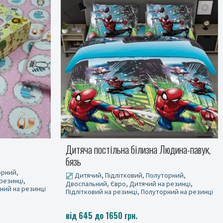
юдина-павук,
Дитяча постільна білизна Міньйони, бязь
Дитячий, Полуторний
орний,
резинці,
ний на резинці
від 645 до 1025 грн.