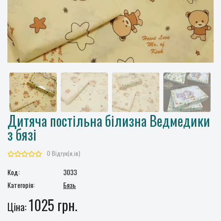
Дитяча постільна білизна Ведмедики
з бязі
0 Відгук(и,ів)
Код:
3033
Категорія:
Бязь
1025 грн.
Ціна: