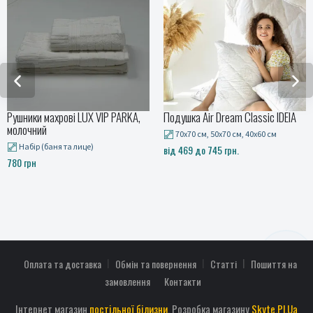
Рушники махрові LUX VIP PARKA,
Подушка Air Dream Classic IDEIA
молочний
70x70 см, 50x70 см, 40x60 см
Набір (баня та лице)
від 469 до 745 грн.
780 грн
Оплата та доставка
Обмін та повернення
Статті
Пошиття на
замовлення
Контакти
Інтернет магазин
постільної білизни
. Розробка магазину
Skyte.Pl.Ua