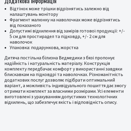
Додаткова інформація
Відтінок може трішки відрізнятись залежно від
налаштувань монітору
Фрагмент малюнку на наволочках може відрізнятись
від показаного
Допустимі відхилення від замірів готової продукції: +/-
5 см для простирадел та підковдр, +/- 2 см для
наволочок
Упаковка: подарункова, жорстка
Дитяча постільна білизна Ведмедики з бязі пропонує
надійність і натуральність матеріалу. Конструкція
комплекту передбачає комфорт у використанні завдяки
блискавкам на підковдрі та наволочках. Різноманітність
додаткових послуг дозволяє підібрати оптимальний
варіант, а можливість індивідуального пошиття дає змогу
отримати комплект за власними розмірами. Усі елементи
виготовлені з урахуванням допустимих технологічних
відхилень, що забезпечує якість і відповідність опису.