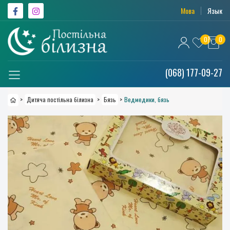
Мова
Язык
0
0
(068) 177-09-27
>
Дитяча постільна білизна
>
Бязь
>
Ведмедики, бязь