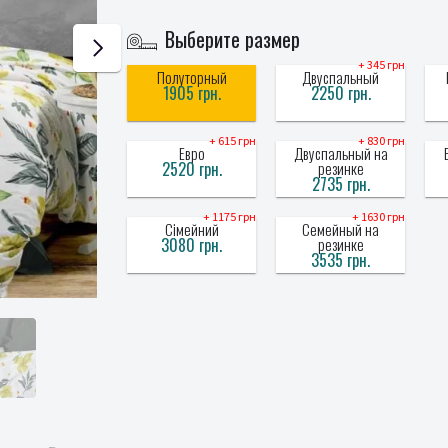
Выберите размер
+ 345 грн
Полуторный
Двуспальный
1905 грн.
2250 грн.
+ 615 грн
+ 830 грн
Евро
Двуспальный на
2520 грн.
резинке
2735 грн.
+ 1175 грн
+ 1630 грн
Сімейний
Семейный на
3080 грн.
резинке
3535 грн.