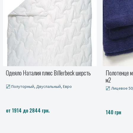
Полотенце махровое Черничный 400гр/
Полотенца м
м2
Набор (баня
Лицевое 50/90 см
660 грн
140 грн