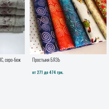
Одеяло Камелия верблюжье Billerbeck
Двуспальный
8676 грн