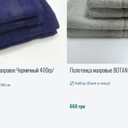
ахровые BOTANIC, серо-беж
Простыня БЯЗЬ
 и лицо)
от 271 до 474 грн.