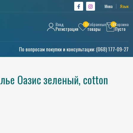
Мова
Язык
Вход
Избранные
Корзина
0
0
Регистрация
товары
Пусто
По вопросам покупки и консультации:
(068) 177-09-27
лье Оазис зеленый, cotton