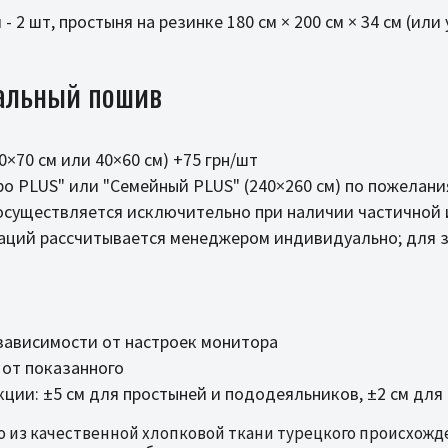
- 2 шт, простыня на резинке 180 см × 200 см × 34 см (ил
альный пошив
×70 см или 40×60 см) +75 грн/шт
о PLUS" или "Семейный PLUS" (240×260 см) по пожелан
 осуществляется исключительно при наличии частичной
аций рассчитывается менеджером индивидуально; для з
зависимости от настроек монитора
 от показанного
ции: ±5 см для простыней и пододеяльников, ±2 см для
но из качественной хлопковой ткани турецкого происхож