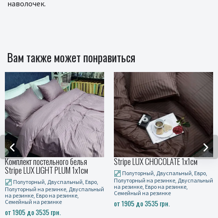
наволочек.
Вам также может понравиться
кт постельного белья
Stripe LUX CHOCOLATE 1x1см
Постел
 LUX LIGHT PLUM 1x1см
ULTRA 
Полуторный, Двуспальный, Евро,
Полуторный на резинке, Двуспальный
торный, Двуспальный, Евро,
Полу
на резинке, Евро на резинке,
рный на резинке, Двуспальный
Полуто
Семейный на резинке
нке, Евро на резинке,
на рези
ый на резинке
от 1905 до 3535 грн.
Семейн
5 до 3535 грн.
от 190