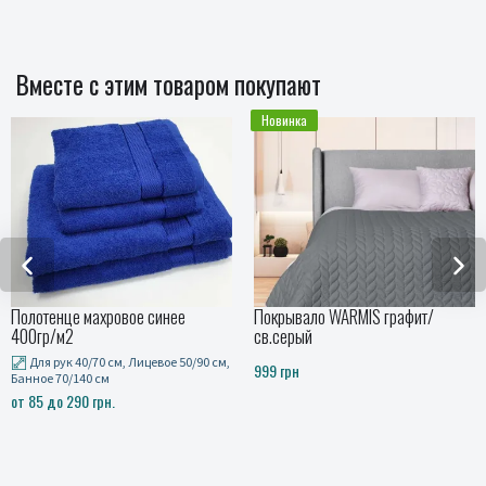
Вместе с этим товаром покупают
Новинка
Полотенце махровое синее
Покрывало WARMIS графит/
400гр/м2
св.серый
Для рук 40/70 см, Лицевое 50/90 см,
999 грн
Банное 70/140 см
от 85 до 290 грн.