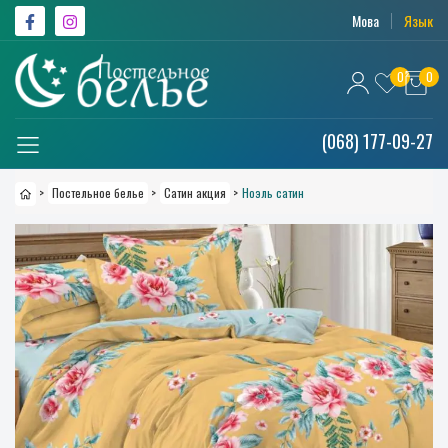
Мова
Язык
0
0
(068) 177-09-27
>
Постельное белье
>
Сатин акция
>
Ноэль сатин