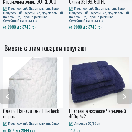
Синий GS199, GOFRE
Вербена серый, GOFRE
Полуторный, Двуспальный, Евро,
Полуторный, Двуспальный, Евро,
ый
Полуторный на резинке, Двуспальный
Полуторный на резинке, Двуспальн
на резинке, Евро на резинке,
на резинке, Евро на резинке,
Семейный на резинке
Семейный на резинке
от 2080 до 3740 грн.
от 2080 до 3740 грн.
Вместе с этим товаром покупают
ck
Полотенце махровое Черничный
Полотенца махровые BOTANIC
400гр/м2
серо-беж
ро
Лицевое 50/90 см
Набор (баня и лицо)
140 грн
660 грн