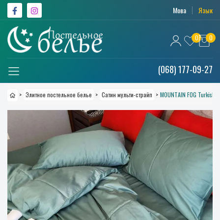
Мова
Язык
0
0
(068) 177-09-27
>
Элитное постельное белье
>
Сатин мульти-страйп
>
MOUNTAIN FOG Turkish s