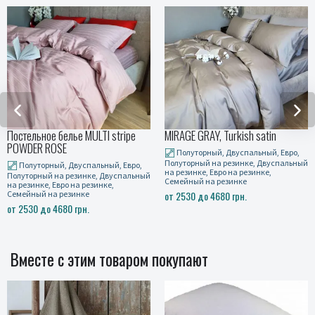
tripe
MIRAGE GRAY, Turkish satin
Stripe PREMIUM, BEIGE 2x
Полуторный, Двуспальный, Евро,
Полуторный, Двуспальный
Полуторный на резинке, Двуспальный
Полуторный на резинке, Дву
, Евро,
на резинке, Евро на резинке,
на резинке, Евро на резинке,
спальный
Семейный на резинке
Семейный на резинке
от 2530 до 4680 грн.
от 2530 до 4680 грн.
Вместе с этим товаром покупают