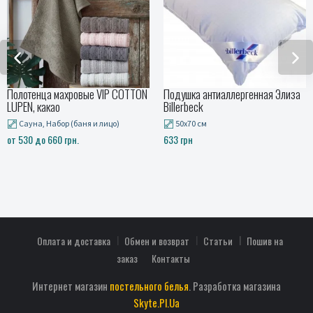
е VIP COTTON
Подушка антиаллергенная Элиза
Полотенца махровы
Billerbeck
MONA, серый
 и лицо)
50x70 см
Набор (баня и лицо
633 грн
780 грн
Оплата и доставка
Обмен и возврат
Статьи
Пошив на
заказ
Контакты
Интернет магазин
постельного белья
. Разработка магазина
Skyte.Pl.Ua