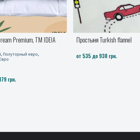
kish flannel
Покрывало Стиль Люкс New,
8 грн.
1250 грн