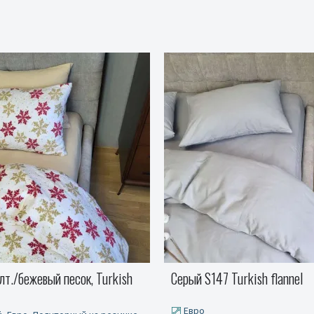
urkish flannel
Сандра, Turkish flannel
Полуторный, Двуспальный, Е