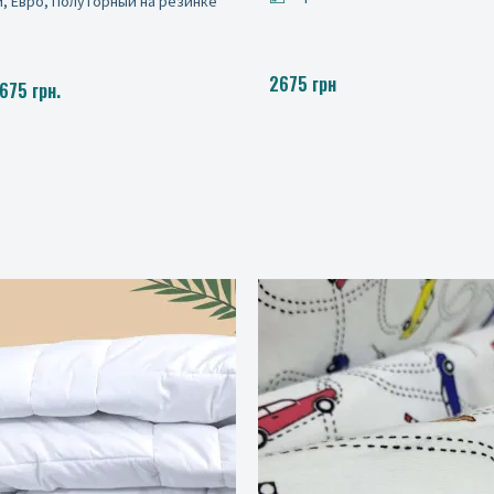
Полуторный на резинке, Двуспа
резинке, Евро на резинке, Семе
резинке
от 2080 до 3740 грн.