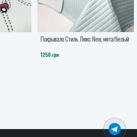
 мята/белый
Подушка RAIN светло-серый/energy
Декоративная
365 грн