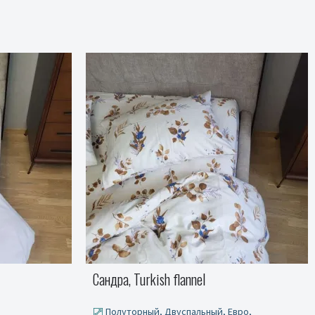
Комплект постельного белья Ромб серый,
Turkish flannel
вро,