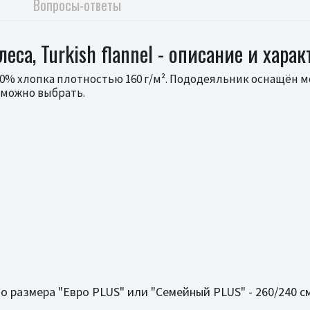
Вопросы-ответы
са, Turkish flannel - описание и хара
0% хлопка плотностью 160 г/м². Пододеяльник оснащён м
 можно выбрать.
 размера "Евро PLUS" или "Семейный PLUS" - 260/240 с