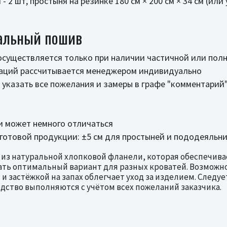
- 2 шт, простыня на резинке 180 см × 200 см × 34 см (ил
альный пошив
 осуществляется только при наличии частичной или пол
таций рассчитывается менеджером индивидуально
указать все пожелания и замеры в графе "комментарий
и может немного отличаться
отовой продукции: ±5 см для простыней и пододеяльни
 из натуральной хлопковой фланели, которая обеспечива
ать оптимальный вариант для разных кроватей. Возможн
и застёжкой на запах облегчает уход за изделием. Следуе
одство выполняются с учётом всех пожеланий заказчика.