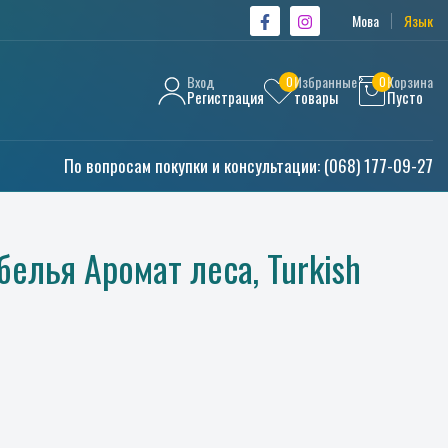
Мова
Язык
Вход
Избранные
Корзина
0
0
Регистрация
товары
Пусто
По вопросам покупки и консультации:
(068) 177-09-27
елья Аромат леса, Turkish