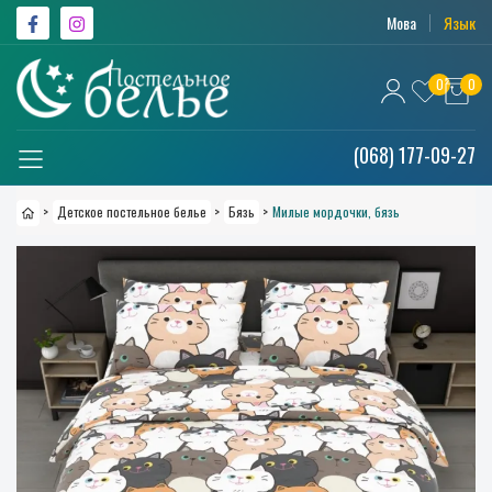
Мова
Язык
0
0
(068) 177-09-27
>
Детское постельное белье
>
Бязь
>
Милые мордочки, бязь