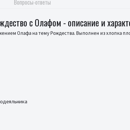
Вопросы-ответы
ождество с Олафом - описание и харак
жением Олафа на тему Рождества. Выполнен из хлопка пло
додеяльника