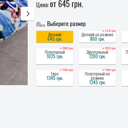
от 645 грн.
Цена:
Выберите размер
+ 215 грн
Детский
Детский на резинке
645 грн.
860 грн.
+ 380 грн
+ 555 грн
Полуторный
Двуспальный
П
1025 грн.
1200 грн.
+ 700 грн
+ 700 грн
Евро
Полуторный на
1345 грн.
резинке
1345 грн.