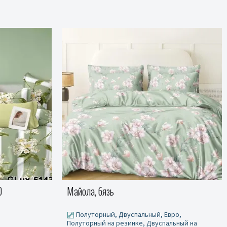
Мандры - бязь, наволочка 50x70
вро,
Двуспальный
льный на