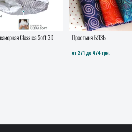
ЯЗЬ
Махровые полотенца LUX C
молочный
4 грн.
Набор (баня и лицо)
660 грн