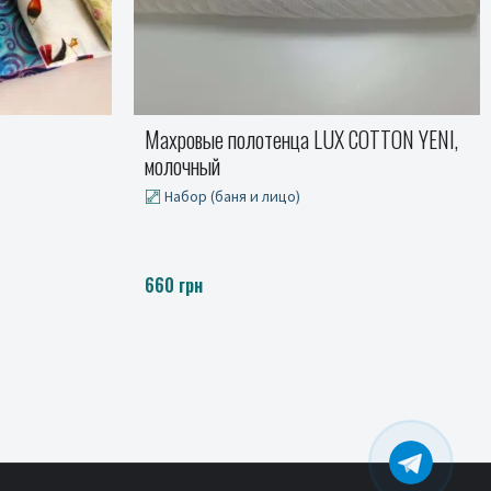
OTTON YENI,
Одеяло Wool Classic IDEIA
Детский, Полуторный, Полуторный евро,
Двуспальный, Евро
от 969 до 2345 грн.