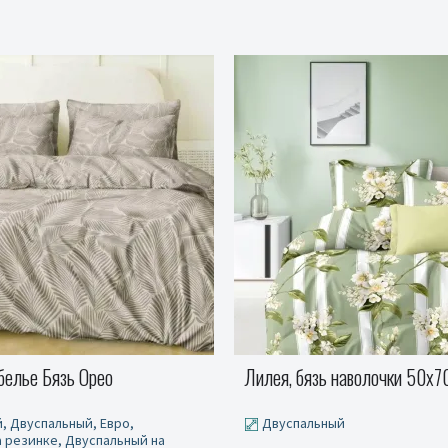
 наволочки 50x70
Майола, бязь
ый
Полуторный, Двуспальный, Е
Полуторный на резинке, Двуспа