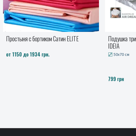
Подушка трикамерная Classica Soft 3D
Простыня Б
IDEIA
от 271 до 47
50x70 см
799 грн