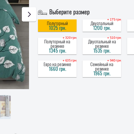
Выберите размер
+ 175 грн
Полуторный
Двуспальный
1025 грн.
1200 грн.
+ 320 грн
+ 510 грн
Полуторный на
Двуспальный на
резинке
резинке
1345 грн.
1535 грн.
+ 635 грн
+ 940 грн
Евро на резинке
Семейный на
1660 грн.
резинке
1965 грн.