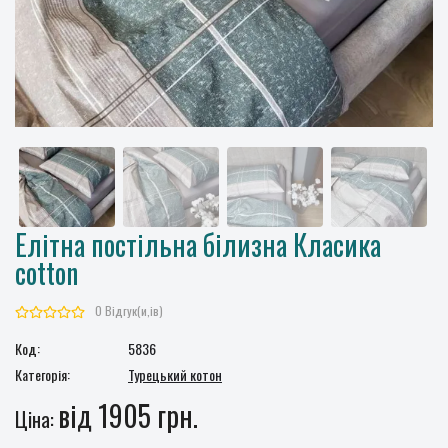
Елітна постільна білизна Класика
cotton
0 Відгук(и,ів)
Код:
5836
Категорія:
Турецький котон
від 1905 грн.
Ціна: