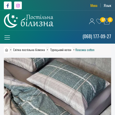
Мова
Язык
0
0
(068) 177-09-27
>
Елітна постільна білизна
>
Турецький котон
>
Класика cotton