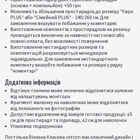
(основа + компаньйон): +50 грн
Можливість збільшення простирадла до розміру "Євро
PLUS" або "Сімейний PLUS" - 240/260 см. Для
замовлення вказувати побажання у коментарях
Виготовлення комплектів з простирадлом на резинці
проводиться виключно за наявності часткової або
повної оплати, без можливості повернення
Виготовлення нестандартних розмірів та
комплектацій розраховується менеджером
індивідуально. Для замовлення нестандартного
комплекту вказуйте побажання та розміри у рядку
"коментарі"
Додаткова інформація
Відтінок тканини може незначно відрізнятися залежно
від налаштувань монітора
Фрагмент малюнку на наволочках може відрізнятися
від показаного на фотографіях
Допустимі відхилення від замірів готової продукції: ±5
см для простирадл та підковдр, ±2 см для наволочок
Упаковка: подарункова
Постільна білизна Класика cotton має класичний дизайн і